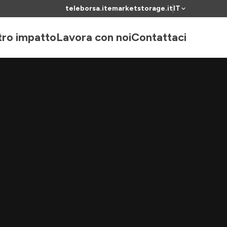
teleborsa.it
emarketstorage.it
IT
stro impatto
Lavora con noi
Contattaci